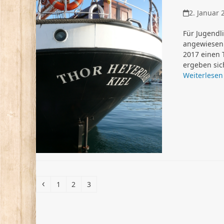
2. Januar 
Für Jugendli
angewiesen 
2017 einen 
ergeben sic
Weiterlesen
Vorheriger
Seite
Seite
Seite
1
2
3