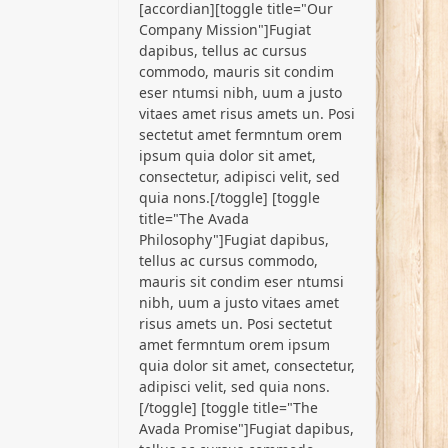
[accordian][toggle title="Our
Company Mission"]Fugiat
dapibus, tellus ac cursus
commodo, mauris sit condim
eser ntumsi nibh, uum a justo
vitaes amet risus amets un. Posi
sectetut amet fermntum orem
ipsum quia dolor sit amet,
consectetur, adipisci velit, sed
quia nons.[/toggle] [toggle
title="The Avada
Philosophy"]Fugiat dapibus,
tellus ac cursus commodo,
mauris sit condim eser ntumsi
nibh, uum a justo vitaes amet
risus amets un. Posi sectetut
amet fermntum orem ipsum
quia dolor sit amet, consectetur,
adipisci velit, sed quia nons.
[/toggle] [toggle title="The
Avada Promise"]Fugiat dapibus,