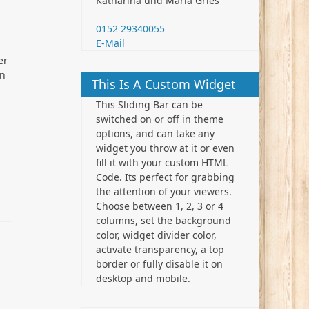
Katharina und Maria Gries
0152 29340055
E-Mail
er
en
This Is A Custom Widget
This Sliding Bar can be
switched on or off in theme
options, and can take any
widget you throw at it or even
fill it with your custom HTML
Code. Its perfect for grabbing
the attention of your viewers.
Choose between 1, 2, 3 or 4
columns, set the background
color, widget divider color,
activate transparency, a top
border or fully disable it on
desktop and mobile.