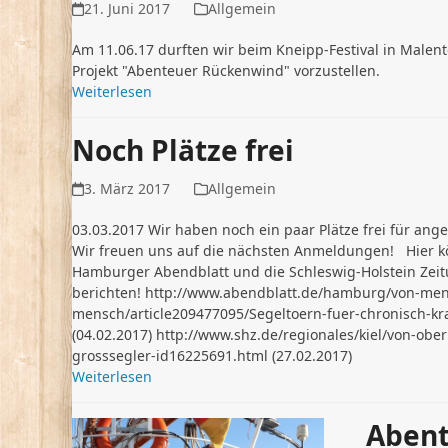
21. Juni 2017
Allgemein
Am 11.06.17 durften wir beim Kneipp-Festival in Malent
Projekt "Abenteuer Rückenwind" vorzustellen.
Weiterlesen
Noch Plätze frei
3. März 2017
Allgemein
03.03.2017 Wir haben noch ein paar Plätze frei für ang
Wir freuen uns auf die nächsten Anmeldungen! Hier kö
Hamburger Abendblatt und die Schleswig-Holstein Zeit
berichten! http://www.abendblatt.de/hamburg/von-men
mensch/article209477095/Segeltoern-fuer-chronisch-kr
(04.02.2017) http://www.shz.de/regionales/kiel/von-obe
grosssegler-id16225691.html (27.02.2017)
Weiterlesen
Abent