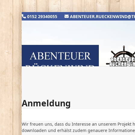
Skip
to
content
0152 29340055
ABENTEUER.RUECKENWIND@T
Home
Aktuelles
Projekt
Anmeldung
Das Schiff
Crew
Sponsoren
Anmeldung
Wir freuen uns, dass du Interesse an unserem Projekt
downloaden und erhälst zudem genauere Informationen