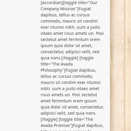
[accordian][toggle title="Our
Company Mission"]Fugiat
dapibus, tellus ac cursus
commodo, mauris sit condim
eser ntumsi nibh, uum a justo
vitaes amet risus amets un. Posi
sectetut amet fermntum orem
ipsum quia dolor sit amet,
consectetur, adipisci velit, sed
quia nons.[/toggle] [toggle
title="The Avada
Philosophy"]Fugiat dapibus,
tellus ac cursus commodo,
mauris sit condim eser ntumsi
nibh, uum a justo vitaes amet
risus amets un. Posi sectetut
amet fermntum orem ipsum
quia dolor sit amet, consectetur,
adipisci velit, sed quia nons.
[/toggle] [toggle title="The
Avada Promise"]Fugiat dapibus,