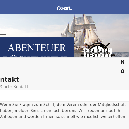
Skip
to
FACEBOOK
RSS
E-
TELEFON
MAIL
content
Open
Close
mobile
mobile
menu
menu
K
o
ntakt
Start
»
Kontakt
Wenn Sie Fragen zum Schiff, dem Verein oder der Mitgliedschaft
haben, melden Sie sich einfach bei uns. Wir freuen uns auf Ihr
Anliegen und werden Ihnen so schnell wie möglich weiterhelfen.