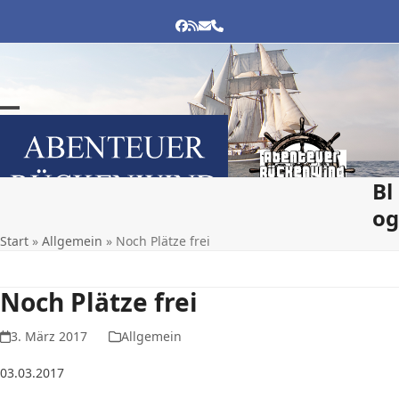
Skip
to
FACEBOOK
RSS
E-
TELEFON
MAIL
content
Open
Close
mobile
mobile
menu
menu
Bl
og
Start
»
Allgemein
»
Noch Plätze frei
Noch Plätze frei
3. März 2017
Allgemein
03.03.2017