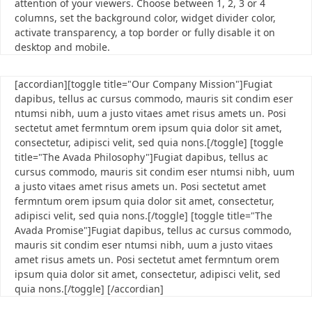
attention of your viewers. Choose between 1, 2, 3 or 4
columns, set the background color, widget divider color,
activate transparency, a top border or fully disable it on
desktop and mobile.
[accordian][toggle title="Our Company Mission"]Fugiat
dapibus, tellus ac cursus commodo, mauris sit condim eser
ntumsi nibh, uum a justo vitaes amet risus amets un. Posi
sectetut amet fermntum orem ipsum quia dolor sit amet,
consectetur, adipisci velit, sed quia nons.[/toggle] [toggle
title="The Avada Philosophy"]Fugiat dapibus, tellus ac
cursus commodo, mauris sit condim eser ntumsi nibh, uum
a justo vitaes amet risus amets un. Posi sectetut amet
fermntum orem ipsum quia dolor sit amet, consectetur,
adipisci velit, sed quia nons.[/toggle] [toggle title="The
Avada Promise"]Fugiat dapibus, tellus ac cursus commodo,
mauris sit condim eser ntumsi nibh, uum a justo vitaes
amet risus amets un. Posi sectetut amet fermntum orem
ipsum quia dolor sit amet, consectetur, adipisci velit, sed
quia nons.[/toggle] [/accordian]