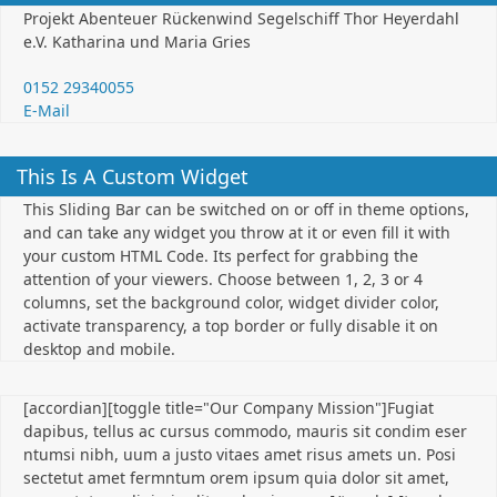
Projekt Abenteuer Rückenwind Segelschiff Thor Heyerdahl
e.V. Katharina und Maria Gries
0152 29340055
E-Mail
This Is A Custom Widget
This Sliding Bar can be switched on or off in theme options,
and can take any widget you throw at it or even fill it with
your custom HTML Code. Its perfect for grabbing the
attention of your viewers. Choose between 1, 2, 3 or 4
columns, set the background color, widget divider color,
activate transparency, a top border or fully disable it on
desktop and mobile.
[accordian][toggle title="Our Company Mission"]Fugiat
dapibus, tellus ac cursus commodo, mauris sit condim eser
ntumsi nibh, uum a justo vitaes amet risus amets un. Posi
sectetut amet fermntum orem ipsum quia dolor sit amet,