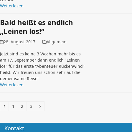
Weiterlesen
Bald heißt es endlich
„Leinen los!“
28. August 2017
Allgemein
Jetzt sind es keine 3 Wochen mehr bis es
am 17. September dann endlich "Leinen
los" für das erste "Abenteuer Rückenwind"
heißt. Wir freuen uns schon sehr auf die
gemeinsame Reise!
Weiterlesen
Vorheriger
Seite
Seite
Seite
Vorwärts
1
2
3
Kontakt