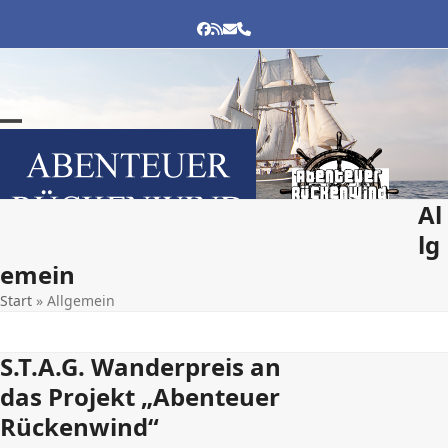
Skip
to
FACEBOOK
RSS
E-
TELEFON
MAIL
content
Open
Close
mobile
mobile
menu
menu
Al
lg
emein
Start
»
Allgemein
S.T.A.G. Wanderpreis an
das Projekt „Abenteuer
Rückenwind“