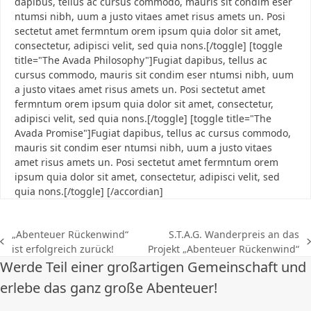
dapibus, tellus ac cursus commodo, mauris sit condim eser
ntumsi nibh, uum a justo vitaes amet risus amets un. Posi
sectetut amet fermntum orem ipsum quia dolor sit amet,
consectetur, adipisci velit, sed quia nons.[/toggle] [toggle
title="The Avada Philosophy"]Fugiat dapibus, tellus ac
cursus commodo, mauris sit condim eser ntumsi nibh, uum
a justo vitaes amet risus amets un. Posi sectetut amet
fermntum orem ipsum quia dolor sit amet, consectetur,
adipisci velit, sed quia nons.[/toggle] [toggle title="The
Avada Promise"]Fugiat dapibus, tellus ac cursus commodo,
mauris sit condim eser ntumsi nibh, uum a justo vitaes
amet risus amets un. Posi sectetut amet fermntum orem
ipsum quia dolor sit amet, consectetur, adipisci velit, sed
quia nons.[/toggle] [/accordian]
„Abenteuer Rückenwind“
S.T.A.G. Wanderpreis an das
vorheriger
Nächster
ist erfolgreich zurück!
Projekt „Abenteuer Rückenwind“
Beitrag:
Beitrag:
Werde Teil einer großartigen Gemeinschaft und
erlebe das ganz große Abenteuer!