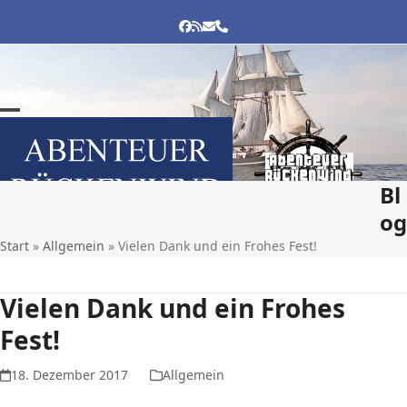
Skip
to
FACEBOOK
RSS
E-
TELEFON
MAIL
content
Open
Close
mobile
mobile
menu
menu
Bl
og
Start
»
Allgemein
»
Vielen Dank und ein Frohes Fest!
Vielen Dank und ein Frohes
Fest!
18. Dezember 2017
Allgemein